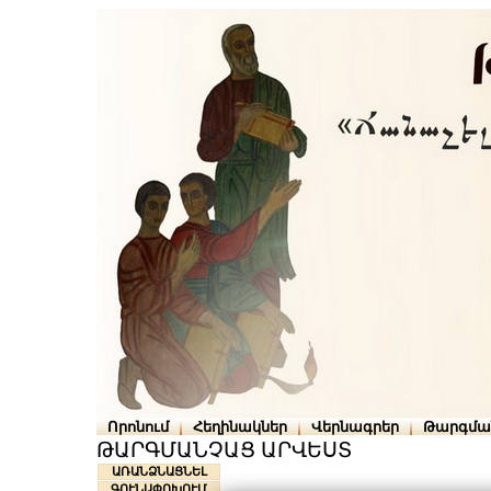
Որոնում
Հեղինակներ
Վերնագրեր
Թարգմա
ԹԱՐԳՄԱՆՉԱՑ ԱՐՎԵՍՏ
ԱՌԱՆՁՆԱՑՆԵԼ
ԳՈՒՆԱՓՈԽՈՒՄ