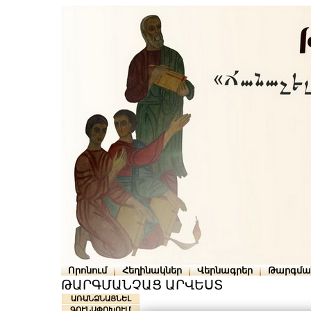
Որոնում
Հեղինակներ
Վերնագրեր
Թարգմա
ԹԱՐԳՄԱՆՉԱՑ ԱՐՎԵՍՏ
ԱՌԱՆՁՆԱՑՆԵԼ
ԳՈՒՆԱՓՈԽՈՒՄ