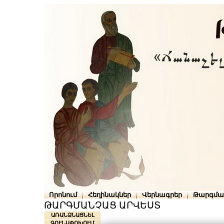
Որոնում
Հեղինակներ
Վերնագրեր
Թարգմա
ԹԱՐԳՄԱՆՉԱՑ ԱՐՎԵՍՏ
ԱՌԱՆՁՆԱՑՆԵԼ
ԳՈՒՆԱՓՈԽՈՒՄ