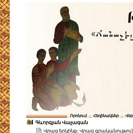
Որոնում
Հեղինակներ
Վե
Գևորգյան Վաչագան
Վրաց երկինք։ Վրաց գրականությու