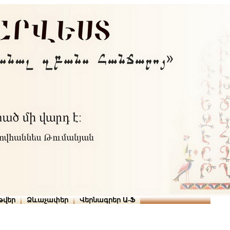
Տուն
Օգնություն
ՆԱԽԱՊԱՏՎՈՒԹՅՈՒՆՆԵՐ
թարգմանիչներ
թվեր
Ձևաչափեր
Վերնագրեր Ա-Ֆ