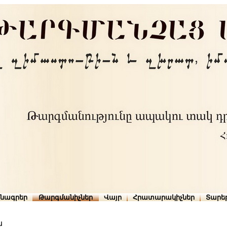
րնագրեր
Թարգմանիչներ
Վայր
Հրատարակիչներ
Տարե
ն