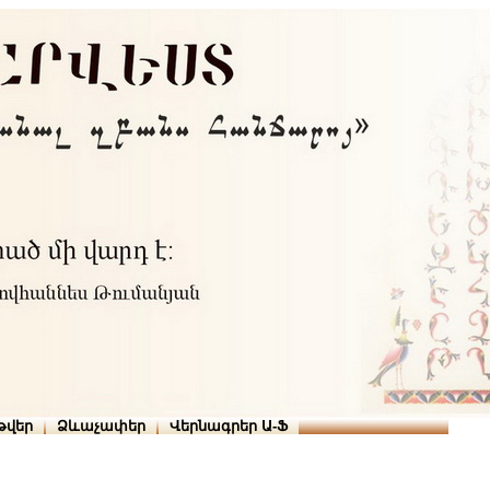
Տուն
Օգնություն
ՆԱԽԱՊԱՏՎՈՒԹՅՈՒՆՆԵՐ
թարգմանիչներ
թվեր
Ձևաչափեր
Վերնագրեր Ա-Ֆ