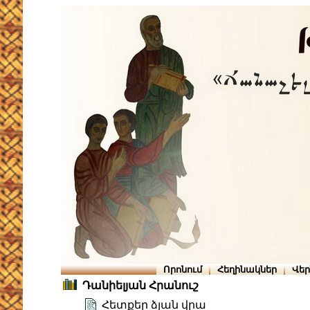
Որոնում
Հեղինակներ
Վե
Դանիելյան Հրանուշ
Հետքեր ձյան վրա