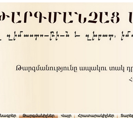
րնագրեր
Թարգմանիչներ
Վայր
Հրատարակիչներ
Տարե