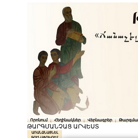
Որոնում
Հեղինակներ
Վերնագրեր
Թարգմա
ԹԱՐԳՄԱՆՉԱՑ ԱՐՎԵՍՏ
ԱՌԱՆՁՆԱՑՆԵԼ
ԳՈՒՆԱՓՈԽՈՒՄ