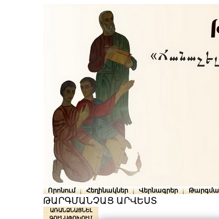
Որոնում
Հեղինակներ
Վերնագրեր
Թարգմա
ԹԱՐԳՄԱՆՉԱՑ ԱՐՎԵՍՏ
ԱՌԱՆՁՆԱՑՆԵԼ
ԳՈՒՆԱՓՈԽՈՒՄ