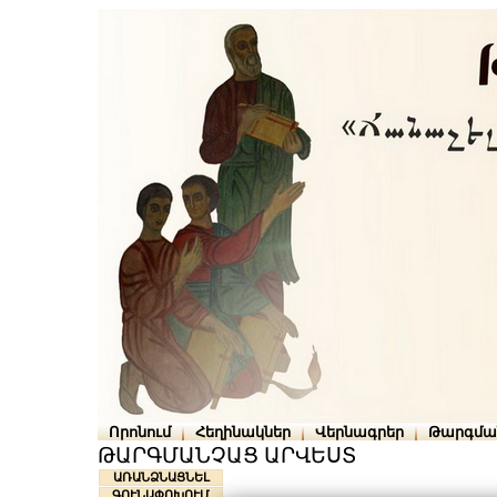
Որոնում
Հեղինակներ
Վերնագրեր
Թարգմա
ԹԱՐԳՄԱՆՉԱՑ ԱՐՎԵՍՏ
ԱՌԱՆՁՆԱՑՆԵԼ
ԳՈՒՆԱՓՈԽՈՒՄ