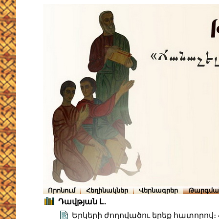
Որոնում
Հեղինակներ
Վերնագրեր
Թարգմա
Դավթյան Լ․
Երկերի ժողովածու երեք հատորով։ Հ