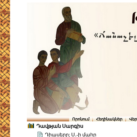
Որոնում
Հեղինակներ
Վե
Դավթյան Սարգիս
Դիասերը; Ս․-ի մահը