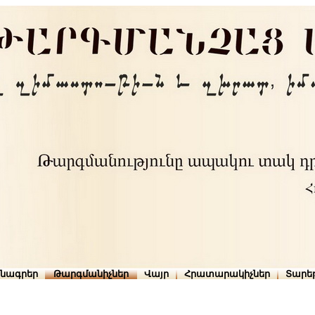
րնագրեր
Թարգմանիչներ
Վայր
Հրատարակիչներ
Տարե