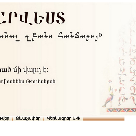
Տուն
Օգնություն
ՆԱԽԱՊԱՏՎՈՒԹՅՈՒՆՆԵՐ
թարգմանիչներ
թվեր
Ձևաչափեր
Վերնագրեր Ա-Ֆ