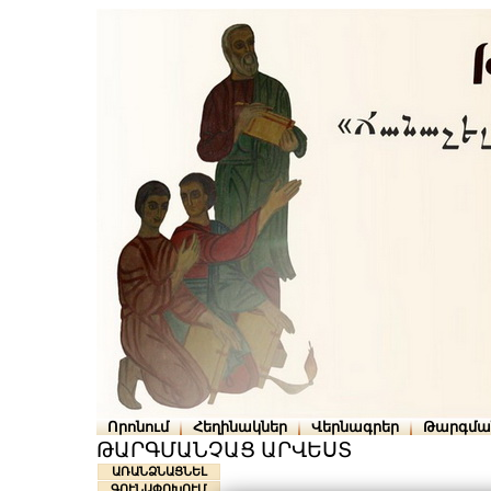
Որոնում
Հեղինակներ
Վերնագրեր
Թարգմա
ԹԱՐԳՄԱՆՉԱՑ ԱՐՎԵՍՏ
ԱՌԱՆՁՆԱՑՆԵԼ
ԳՈՒՆԱՓՈԽՈՒՄ