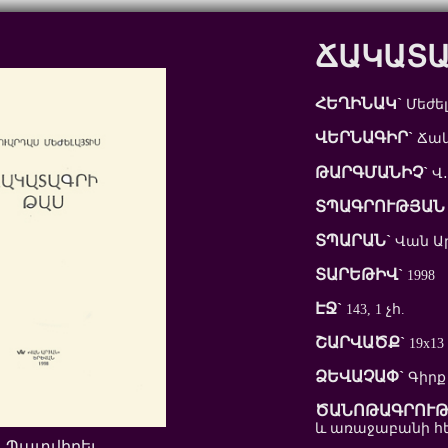
ՃԱԿԱՏԱ
ՀԵՂԻՆԱԿ`
Մեժե
ՎԵՐՆԱԳԻՐ`
Ճակ
ԹԱՐԳՄԱՆԻՉ`
Վ․
ՏՊԱԳՐՈՒԹՅԱՆ 
ՏՊԱՐԱՆ`
Վան Ա
ՏԱՐԵԹԻՎ`
1998
ԷՋ`
143, 1 չհ.
ՇԱՐՎԱԾՔ`
19x13
ՁԵՎԱՉԱՓ`
Գիրք
ԾԱՆՈԹԱԳՐՈՒԹ
և առաջաբանի հեղ
Պատվիրել