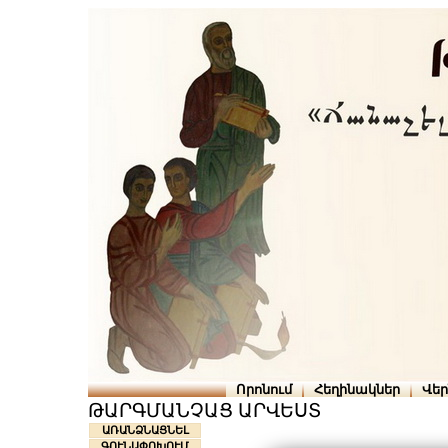
Որոնում
Հեղինակներ
Վե
ԹԱՐԳՄԱՆՉԱՑ ԱՐՎԵՍՏ
ԱՌԱՆՁՆԱՑՆԵԼ
ԳՈՒՆԱՓՈԽՈՒՄ