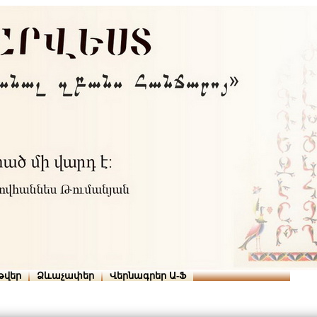
Տուն
Օգնություն
ՆԱԽԱՊԱՏՎՈՒԹՅՈՒՆՆԵՐ
թվեր
Ձևաչափեր
Վերնագրեր Ա-Ֆ