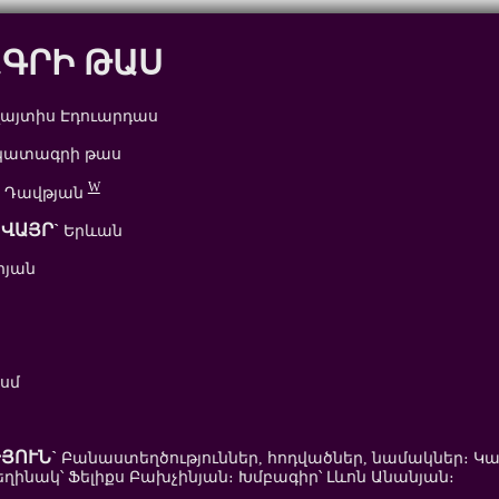
ԳՐԻ ԹԱՍ
լայտիս Էդուարդաս
ատագրի թաս
W
 Դավթյան
ՎԱՅՐ`
Երևան
րյան
 սմ
ՅՈՒՆ`
Բանաստեղծություններ, հոդվածներ, նամակներ։ Կ
ինակ՝ Ֆելիքս Բախչինյան։ Խմբագիր՝ Լևոն Անանյան։