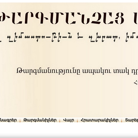
րնագրեր
Թարգմանիչներ
Վայր
Հրատարակիչներ
Տարե