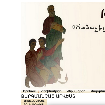
Որոնում
Հեղինակներ
Վերնագրեր
Թարգմա
ԹԱՐԳՄԱՆՉԱՑ ԱՐՎԵՍՏ
ԱՌԱՆՁՆԱՑՆԵԼ
ԳՈՒՆԱՓՈԽՈՒՄ