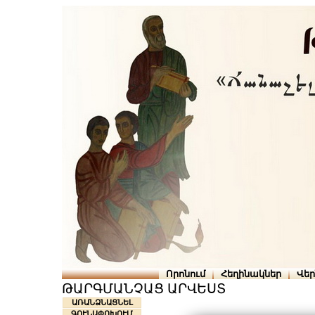
Որոնում
Հեղինակներ
Վե
ԹԱՐԳՄԱՆՉԱՑ ԱՐՎԵՍՏ
ԱՌԱՆՁՆԱՑՆԵԼ
ԳՈՒՆԱՓՈԽՈՒՄ