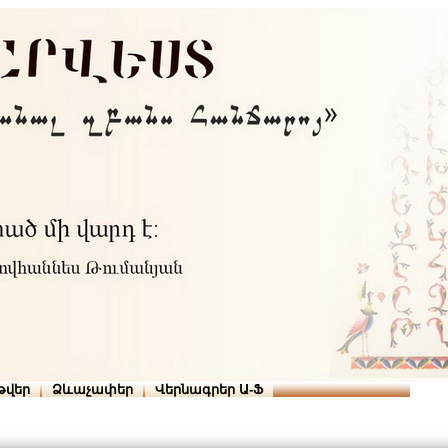
Տուն
Օգնություն
ՆԱԽԱՊԱՏՎՈՒԹՅՈՒՆՆԵՐ
թվեր
Ձևաչափեր
Վերնագրեր Ա-Ֆ