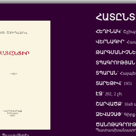
ՀԱՏԸՆՏ
ՀԵՂԻՆԱԿ`
Շչիպ
ՎԵՐՆԱԳԻՐ`
Հատ
ԹԱՐԳՄԱՆԻՉՆԵ
ՏՊԱԳՐՈՒԹՅԱՆ 
ՏՊԱՐԱՆ`
Հայպ
ՏԱՐԵԹԻՎ`
1951
ԷՋ`
202, 2 չհ.
ՇԱՐՎԱԾՔ`
16x8 
ՁԵՎԱՉԱՓ`
Գիրք
ԾԱՆՈԹԱԳՐՈՒԹ
Պատասխանատու 
Պատվիրել