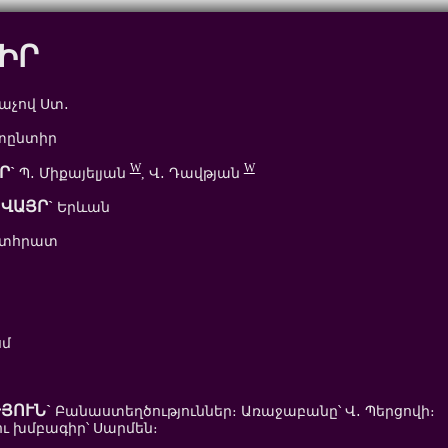
ԻՐ
աչով Ստ․
ընտիր
W
W
Ր`
Պ․ Միքայելյան
, Վ․ Դավթյան
ՎԱՅՐ`
Երևան
ետհրատ
սմ
ՅՈՒՆ`
Բանաստեղծություններ։ Առաջաբանը՝ Վ․ Պերցովի։
խմբագիր՝ Սարմեն։