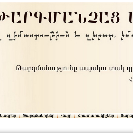
րնագրեր
Թարգմանիչներ
Վայր
Հրատարակիչներ
Տարե