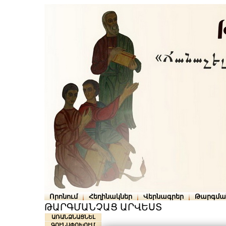
Որոնում
Հեղինակներ
Վերնագրեր
Թարգմա
ԹԱՐԳՄԱՆՉԱՑ ԱՐՎԵՍՏ
ԱՌԱՆՁՆԱՑՆԵԼ
ԳՈՒՆԱՓՈԽՈՒՄ