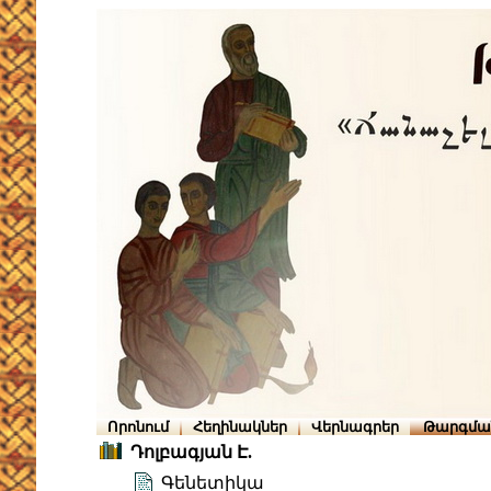
Որոնում
Հեղինակներ
Վերնագրեր
Թարգմա
Դոլբագյան Է.
Գենետիկա