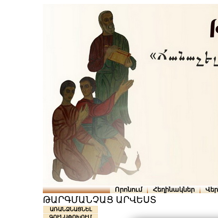
Որոնում
Հեղինակներ
Վե
ԹԱՐԳՄԱՆՉԱՑ ԱՐՎԵՍՏ
ԱՌԱՆՁՆԱՑՆԵԼ
ԳՈՒՆԱՓՈԽՈՒՄ