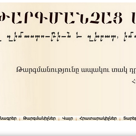
րնագրեր
Թարգմանիչներ
Վայր
Հրատարակիչներ
Տարե