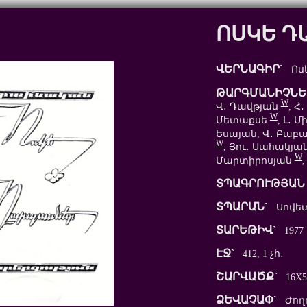
ՈՍԿԵ Դ
ՎԵՐՆԱԳԻՐ`
Ոսկ
ԹԱՐԳՄԱՆԻՉՆԵ
W
Վ․ Դավթյան
, Հ
W
Մետաքսե
, Լ․ 
Եսայան, Վ․ Բաբ
W
, Յու․ Սահակյա
W
Մարտիրոսյան
ՏՊԱԳՐՈՒԹՅԱՆ 
ՏՊԱՐԱՆ`
Սովետ
ՏԱՐԵԹԻՎ`
1977
ԷՋ`
412, 1 չհ․
ՇԱՐՎԱԾՔ`
16X5
ՁԵՎԱՉԱՓ`
Ժողո