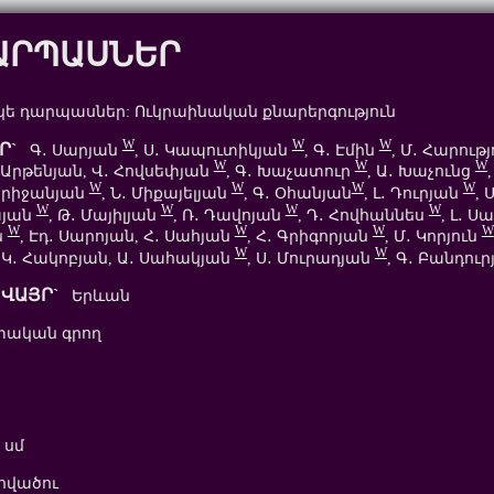
ԱՐՊԱՍՆԵՐ
ե դարպասներ: Ուկրաինական քնարերգություն
W
W
W
Ր`
Գ․ Սարյան
, Ս․ Կապուտիկյան
, Գ․ Էմին
, Մ․ Հարութ
W
W
W
․ Արթենյան, Վ․ Հովսեփյան
, Գ․ Խաչատուր
, Ա․ Խաչունց
,
W
W
W
W
Միրիջանյան
, Ն․ Միքայելյան
, Գ․ Օհանյան
, Լ․ Դուրյան
, 
W
W
W
W
այան
, Թ․ Մայիլյան
, Ռ․ Դավոյան
, Դ․ Հովհաննես
, Լ․ Ս
W
W
W
W
ն
, Էդ․ Սարոյան, Հ․ Սահյան
, Հ․ Գրիգորյան
, Մ․ Կորյուն
W
W
, Կ․ Հակոբյան, Ա․ Սահակյան
, Ս․ Մուրադյան
, Գ․ Բանդու
ՎԱՅՐ`
Երևան
ական գրող
 սմ
վածու