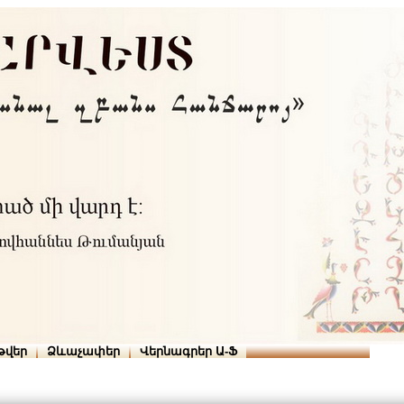
Տուն
Օգնություն
ՆԱԽԱՊԱՏՎՈՒԹՅՈՒՆՆԵՐ
թվեր
Ձևաչափեր
Վերնագրեր Ա-Ֆ