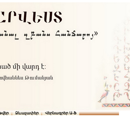
Տուն
Օգնություն
ՆԱԽԱՊԱՏՎՈՒԹՅՈՒՆՆԵՐ
թարգմանիչներ
թվեր
Ձևաչափեր
Վերնագրեր Ա-Ֆ