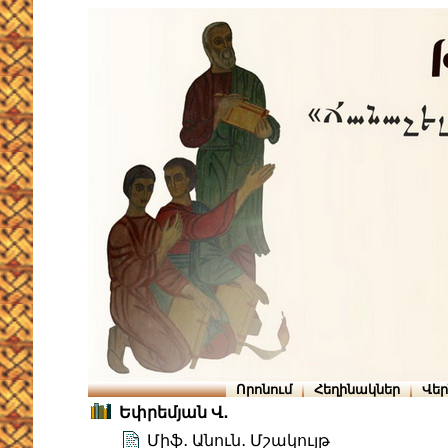
Որոնում
Հեղինակներ
Վե
Եփրեմյան Վ․
Միֆ․ Անուն․ Մշակույթ