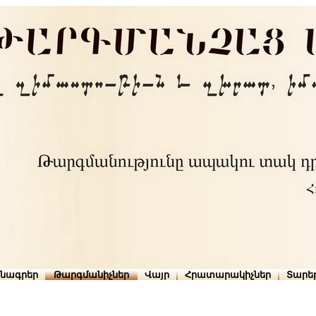
րնագրեր
Թարգմանիչներ
Վայր
Հրատարակիչներ
Տարե