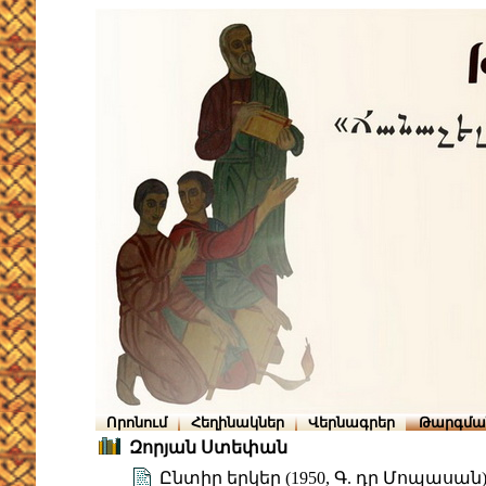
Որոնում
Հեղինակներ
Վերնագրեր
Թարգմա
Զորյան Ստեփան
Ընտիր երկեր (1950, Գ. դը Մոպասան