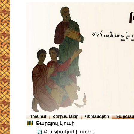
Որոնում
Հեղինակներ
Վերնագրեր
Թարգմա
Թարգյուլ Լյուսի
Բալթիականի ափին