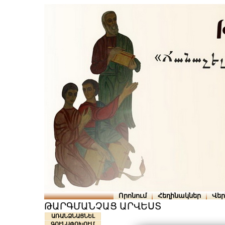
Որոնում
Հեղինակներ
Վե
ԹԱՐԳՄԱՆՉԱՑ ԱՐՎԵՍՏ
ԱՌԱՆՁՆԱՑՆԵԼ
ԳՈՒՆԱՓՈԽՈՒՄ