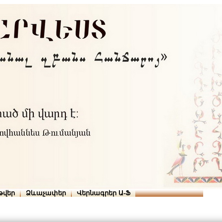
Տուն
Օգնություն
ՆԱԽԱՊԱՏՎՈՒԹՅՈՒՆՆԵՐ
թվեր
Ձևաչափեր
Վերնագրեր Ա-Ֆ