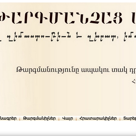
րնագրեր
Թարգմանիչներ
Վայր
Հրատարակիչներ
Տարե