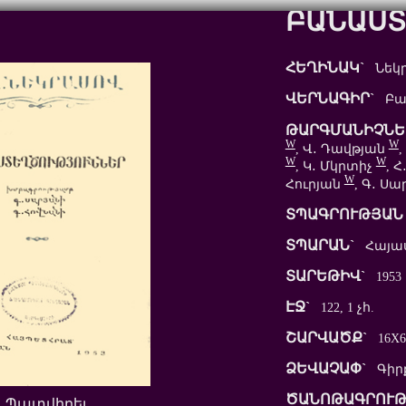
ԲԱՆԱՍՏ
ՀԵՂԻՆԱԿ`
Նեկրա
ՎԵՐՆԱԳԻՐ`
Բան
ԹԱՐԳՄԱՆԻՉՆԵ
W
W
, Վ․ Դավթյան
W
W
, Կ․ Մկրտիչ
, 
W
Հուրյան
, Գ․ Ս
ՏՊԱԳՐՈՒԹՅԱՆ 
ՏՊԱՐԱՆ`
Հայա
ՏԱՐԵԹԻՎ`
1953
ԷՋ`
122, 1 չհ.
ՇԱՐՎԱԾՔ`
16X6
ՁԵՎԱՉԱՓ`
Գիր
ԾԱՆՈԹԱԳՐՈՒԹ
Պատվիրել