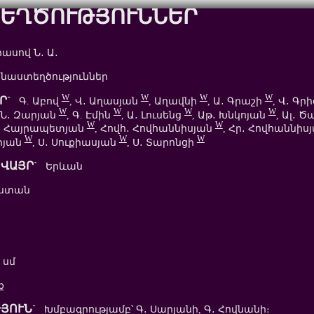
ԵՂԾՈՒԹՅՈՒՆՆԵՐ
սով Ն․ Ա․
աստեղծություններ
W
W
W
W
Ր`
Գ. Աբով
, Վ․ Աղասյան
, Աղավնի
, Ա․ Գրաշի
, Վ․ Գր
W
W
W
W
, Ն․ Զարյան
, Գ. Էմին
, Ա․ Լուսենց
, Աթ․ Խնկոյան
, Ալ․ 
W
W
Հ․ Հայրապետյան
, Հովհ․ Հովհաննիսյան
, Հր․ Հովհաննիս
W
W
W
արյան
, Ս․ Սուքիասյան
, Ս․ Տարոնցի
ՎԱՅՐ`
Երևան
ստան
 սմ
ք
ՅՈՒՆ`
Խմբագրությամբ՝ Գ․ Սարյանի, Գ․ Հովնանի։