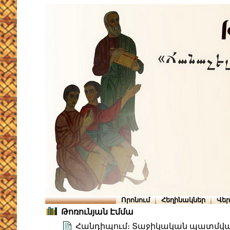
Որոնում
Հեղինակներ
Վե
Թոռունյան Էմմա
Հանդիպում։ Տաջիկական պատմվա