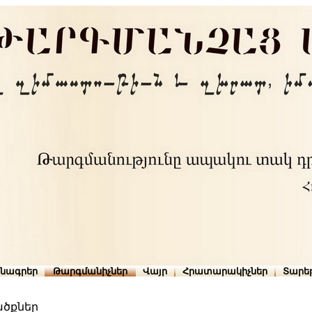
րնագրեր
Թարգմանիչներ
Վայր
Հրատարակիչներ
Տարե
ծքներ