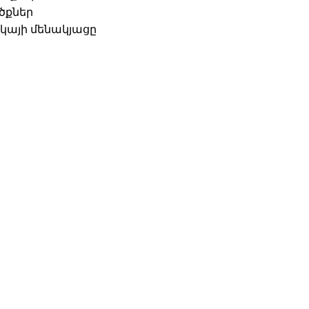
ծքներ
իկայի մենակյացը