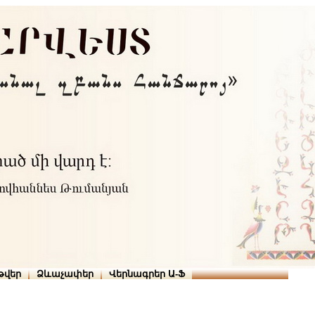
Տուն
Օգնություն
ՆԱԽԱՊԱՏՎՈՒԹՅՈՒՆՆԵՐ
թարգմանիչներ
թվեր
Ձևաչափեր
Վերնագրեր Ա-Ֆ