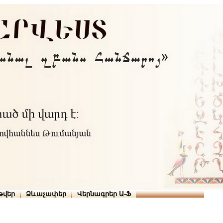
Տուն
Օգնություն
ՆԱԽԱՊԱՏՎՈՒԹՅՈՒՆՆԵՐ
թարգմանիչներ
թվեր
Ձևաչափեր
Վերնագրեր Ա-Ֆ