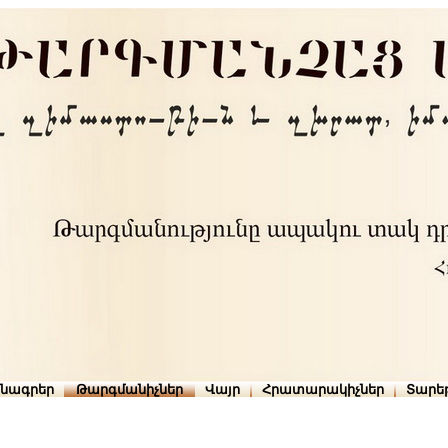
րնագրեր
Թարգմանիչներ
Վայր
Հրատարակիչներ
Տարե