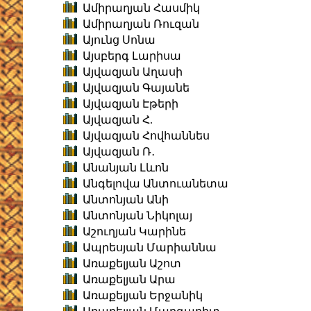
Ամիրաղյան Հասմիկ
Ամիրաղյան Ռուզան
Այունց Սոնա
Այսբերգ Լարիսա
Այվազյան Աղասի
Այվազյան Գայանե
Այվազյան Էթերի
Այվազյան Հ.
Այվազյան Հովհաննես
Այվազյան Ռ․
Անանյան Լևոն
Անգելովա Անտուանետա
Անտոնյան Անի
Անտոնյան Նիկոլայ
Աշուղյան Կարինե
Ապրեսյան Մարիաննա
Առաքելյան Աշոտ
Առաքելյան Արա
Առաքելյան Երջանիկ