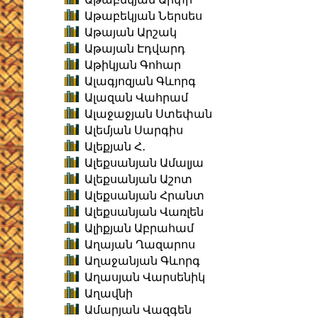
Աթաբեկյան Ներսես
Աթայան Արշակ
Աթայան Էդվարդ
Աթիկյան Գոհար
Ալագյոզյան Գևորգ
Ալազան Վահրամ
Ալաջաջյան Ստեփան
Ալեմյան Սարգիս
Ալեքյան Հ․
Ալեքսանյան Ամալյա
Ալեքսանյան Աշոտ
Ալեքսանյան Հրանտ
Ալեքսանյան Վառլեն
Ալիքյան Աբրահամ
Աղայան Ղազարոս
Աղաջանյան Գևորգ
Աղասյան Վարսենիկ
Աղավնի
Ամարյան Վազգեն