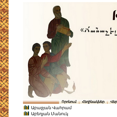
Որոնում
Հեղինակներ
Վե
Աբաջյան Վահրամ
Աբեղյան Մանուկ