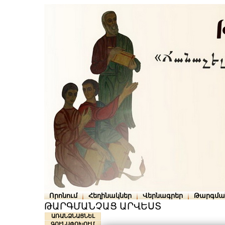
Որոնում
Հեղինակներ
Վերնագրեր
Թարգմա
ԹԱՐԳՄԱՆՉԱՑ ԱՐՎԵՍՏ
ԱՌԱՆՁՆԱՑՆԵԼ
ԳՈՒՆԱՓՈԽՈՒՄ