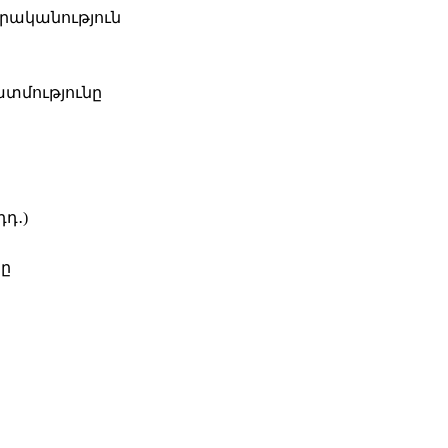
րականություն
տմությունը
դդ․)
րը