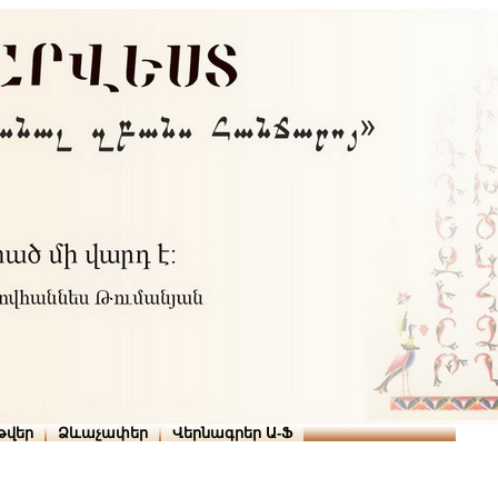
Տուն
Օգնություն
ՆԱԽԱՊԱՏՎՈՒԹՅՈՒՆՆԵՐ
թարգմանիչներ
թվեր
Ձևաչափեր
Վերնագրեր Ա-Ֆ