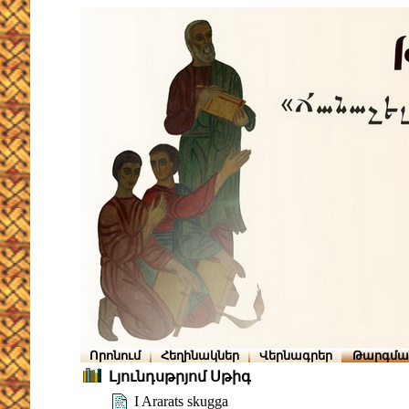
Որոնում
Հեղինակներ
Վերնագրեր
Թարգմա
Լյունդսթրյոմ Սթիգ
I Ararats skugga