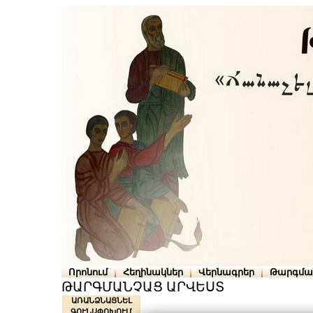
Որոնում
Հեղինակներ
Վերնագրեր
Թարգմա
ԹԱՐԳՄԱՆՉԱՑ ԱՐՎԵՍՏ
ԱՌԱՆՁՆԱՑՆԵԼ
ԳՈՒՆԱՓՈԽՈՒՄ