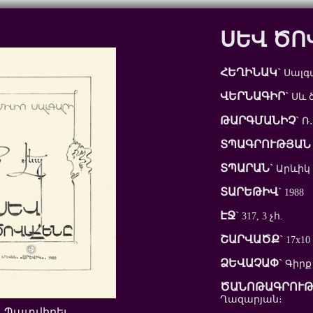
ՍԵՎ ԾՈ
ՀԵՂԻՆԱԿ`
Սալգա
ՎԵՐՆԱԳԻՐ`
Սև 
ԹԱՐԳՄԱՆԻՉ`
Ռ
ՏՊԱԳՐՈՒԹՅԱՆ 
ՏՊԱՐԱՆ`
Արևիկ
ՏԱՐԵԹԻՎ`
1988
ԷՋ`
317, 3 չհ.
ՇԱՐՎԱԾՔ`
17x10
ՁԵՎԱՉԱՓ`
Գիրք
ԾԱՆՈԹԱԳՐՈՒԹ
Ղազարյան։
Պատվիրել