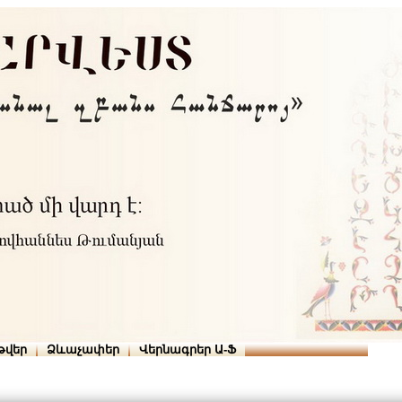
Տուն
Օգնություն
ՆԱԽԱՊԱՏՎՈՒԹՅՈՒՆՆԵՐ
թվեր
Ձևաչափեր
Վերնագրեր Ա-Ֆ