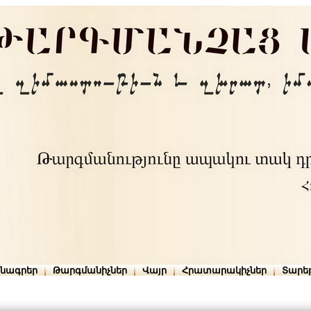
րնագրեր
Թարգմանիչներ
Վայր
Հրատարակիչներ
Տարե