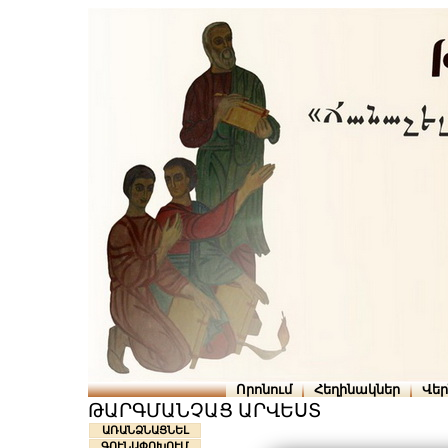
Որոնում
Հեղինակներ
Վե
ԹԱՐԳՄԱՆՉԱՑ ԱՐՎԵՍՏ
ԱՌԱՆՁՆԱՑՆԵԼ
ԳՈՒՆԱՓՈԽՈՒՄ