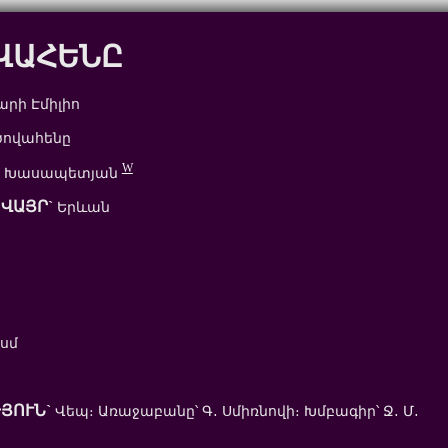
ՎԱՀԵՆԸ
րի Էմիլիո
ծովահենը
W
․ Խասապետյան
ՎԱՅՐ`
Երևան
 սմ
ՅՈՒՆ`
Վեպ։ Առաջաբանը՝ Գ․ Սմիռնովի։ Խմբագիր՝ Ջ․ Մ․