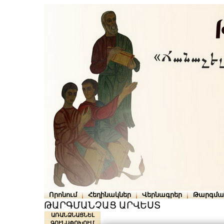
Որոնում
Հեղինակներ
Վերնագրեր
Թարգմա
ԹԱՐԳՄԱՆՉԱՑ ԱՐՎԵՍՏ
ԱՌԱՆՁՆԱՑՆԵԼ
ԳՈՒՆԱՓՈԽՈՒՄ