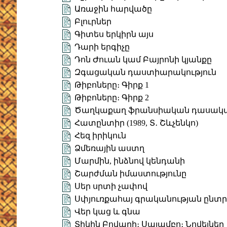
Առաջին հարվածը
Բլուրներ
Գիտես երկիրն այս
Դարի երգիչը
Դոն Ժուան կամ Բայրոնի կյանքը
Զգացական դաստիարակություն
Թիբոները։ Գիրք 1
Թիբոները։ Գիրք 2
Ծաղկաքաղ ֆրանսիական դասակա
Հատընտիր (1989, Տ․ Շևչենկո)
Հեզ իրիկուն
Ձմեռային աստղ
Մարմին, ինձնով կենդանի
Շարժման իմաստությունը
Սեր սրտի չափով
Սփյուռքահայ գրականության ընտ
Վեր կաց և գնա
Տիկին Բովարի։ Սալամբո։ Նովելներ