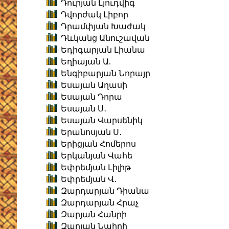
Դուրյան Լյուդվիգ
Դվորժակ Լիբոր
Դրամփյան Խաժակ
Դևկանց Անուշավան
Եդիգարյան Լիանա
Եղիայան Ա.
Ենգիբարյան Նորայր
Եսայան Աղասի
Եսայան Դորա
Եսայան Ս․
Եսայան Վարսենիկ
Երանոսյան Ս․
Երիցյան Հոմերոս
Երկանյան Վահե
Եփրեմյան Լիլիթ
Եփրեմյան Վ․
Զարդարյան Դիանա
Զարդարյան Հրաչ
Զարյան Հանրի
Զարյան Նաիրի