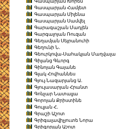
Գասպարյան Խորեն
Գասպարյան Համլետ
Գասպարյան Միլենա
Գասպարյան Սամվել
Գարագաշյան Մադլեն
Գարգալոյան Ռուզան
Գեղամյան Սեյրանուհի
Գեղունի Ն․
Գեուրկովա-Սահակյան Մաղվալա
Գիլանց Գևորգ
Գինոյան Գայանե
Գլակ Հովհաննես
Գյուլ-Նազարյանց Ա․
Գյուլասարյան Հրանտ
Գոնչար Նատալյա
Գորոյան Քրիստինե
Գուլյան Հ․
Գրաշի Աշոտ
Գրիգալավիչյուտե Նորա
Գրիգորյան Աշոտ