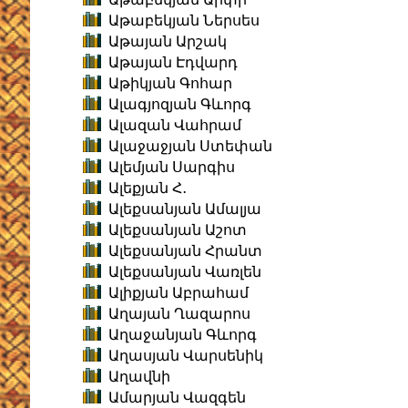
Աթաբեկյան Ներսես
Աթայան Արշակ
Աթայան Էդվարդ
Աթիկյան Գոհար
Ալագյոզյան Գևորգ
Ալազան Վահրամ
Ալաջաջյան Ստեփան
Ալեմյան Սարգիս
Ալեքյան Հ․
Ալեքսանյան Ամալյա
Ալեքսանյան Աշոտ
Ալեքսանյան Հրանտ
Ալեքսանյան Վառլեն
Ալիքյան Աբրահամ
Աղայան Ղազարոս
Աղաջանյան Գևորգ
Աղասյան Վարսենիկ
Աղավնի
Ամարյան Վազգեն