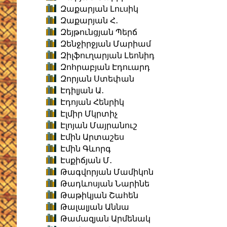
Զաքարյան Լուսիկ
Զաքարյան Հ․
Զեյթունցյան Պերճ
Զենջիրջյան Մարիամ
Զիլֆուղարյան Լեոնիդ
Զոհրաբյան Էդուարդ
Զորյան Ստեփան
Էդիլյան Ա․
Էդոյան Հենրիկ
Էլմիր Մկրտիչ
Էլոյան Մայրանուշ
Էմին Արտաշես
Էմին Գևորգ
Էսքիճյան Մ․
Թագվորյան Մամիկոն
Թադևոսյան Նարինե
Թաթիկյան Շահեն
Թալալյան Աննա
Թամազյան Արմենակ