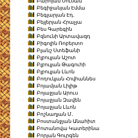
Բարոյան Սուսան
Բեգիջանյան Էմմա
Բեգլարյան Էդ․
Բեյլերյան Հրաչյա
Բես Գարեգին
Բզնունի Արտավազդ
Բիգոլին Ռոբերտո
Բլանշ Ստեֆանի
Բլբուլյան Աշոտ
Բլբուլյան Թագուհի
Բլբուլյան Լևոն
Բոդուկյան Հովհաննես
Բոյամյան Լիլիթ
Բոյաջյան Արուս
Բոյաջյան Զավեն
Բոյաջյան Լևոն
Բոշնաղյան Մ․
Բոստանջյան Անահիտ
Բոտանովա Կատերինա
Բորյան Գուրգեն