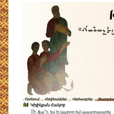
Որոնում
Հեղինակներ
Վերնագրեր
Թարգմա
Կիլիկյան Հակոբ
Ճա՞շ, ես էլ կարող եմ պատրաստել