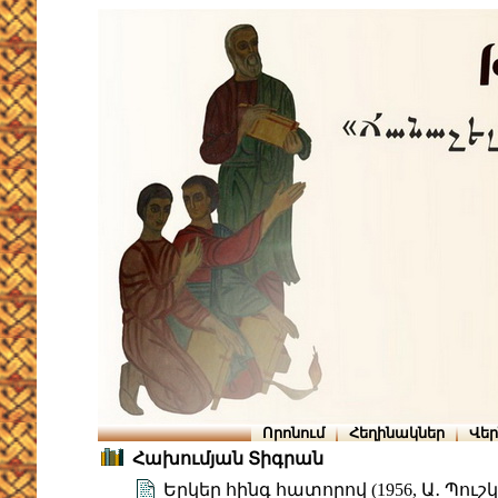
Որոնում
Հեղինակներ
Վե
Հախումյան Տիգրան
Երկեր հինգ հատորով (1956, Ա․ Պուշկ