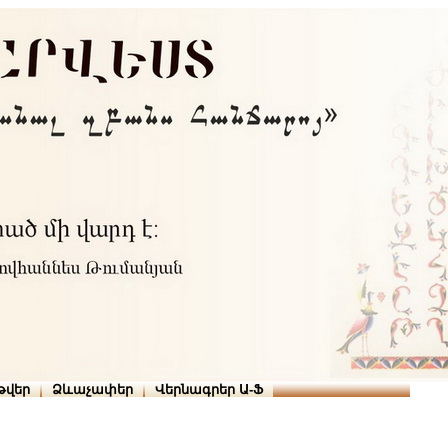
Տուն
Օգնություն
ՆԱԽԱՊԱՏՎՈՒԹՅՈՒՆՆԵՐ
թարգմանիչներ
թվեր
Ձևաչափեր
Վերնագրեր Ա-Ֆ