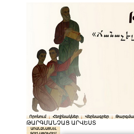
Որոնում
Հեղինակներ
Վերնագրեր
Թարգմա
ԹԱՐԳՄԱՆՉԱՑ ԱՐՎԵՍՏ
ԱՌԱՆՁՆԱՑՆԵԼ
ԳՈՒՆԱՓՈԽՈՒՄ