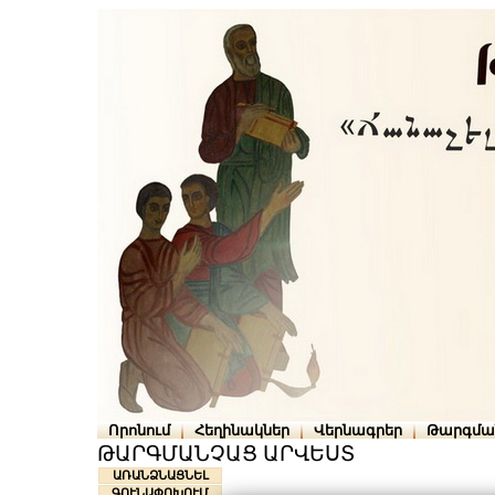
Որոնում
Հեղինակներ
Վերնագրեր
Թարգմա
ԹԱՐԳՄԱՆՉԱՑ ԱՐՎԵՍՏ
ԱՌԱՆՁՆԱՑՆԵԼ
ԳՈՒՆԱՓՈԽՈՒՄ