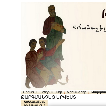
Որոնում
Հեղինակներ
Վերնագրեր
Թարգմա
ԹԱՐԳՄԱՆՉԱՑ ԱՐՎԵՍՏ
ԱՌԱՆՁՆԱՑՆԵԼ
ԳՈՒՆԱՓՈԽՈՒՄ