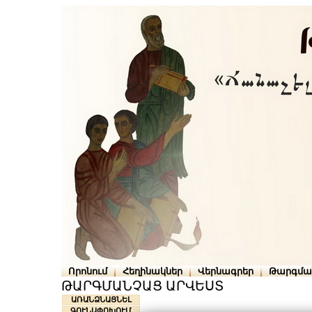
Որոնում
Հեղինակներ
Վերնագրեր
Թարգմա
ԹԱՐԳՄԱՆՉԱՑ ԱՐՎԵՍՏ
ԱՌԱՆՁՆԱՑՆԵԼ
ԳՈՒՆԱՓՈԽՈՒՄ