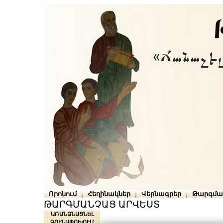
Որոնում
Հեղինակներ
Վերնագրեր
Թարգմա
ԹԱՐԳՄԱՆՉԱՑ ԱՐՎԵՍՏ
ԱՌԱՆՁՆԱՑՆԵԼ
ԳՈՒՆԱՓՈԽՈՒՄ