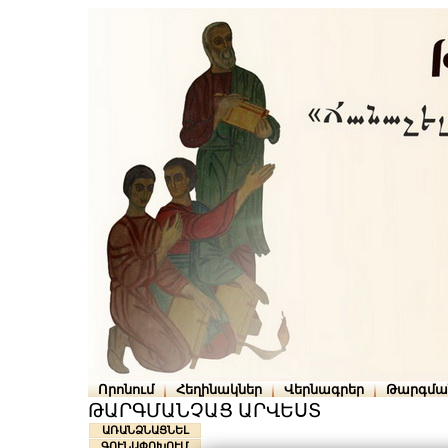
Որոնում
Հեղինակներ
Վերնագրեր
Թարգմա
ԹԱՐԳՄԱՆՉԱՑ ԱՐՎԵՍՏ
ԱՌԱՆՁՆԱՑՆԵԼ
ԳՈՒՆԱՓՈԽՈՒՄ