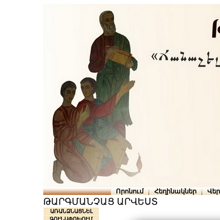
Որոնում
Հեղինակներ
Վե
ԹԱՐԳՄԱՆՉԱՑ ԱՐՎԵՍՏ
ԱՌԱՆՁՆԱՑՆԵԼ
ԳՈՒՆԱՓՈԽՈՒՄ