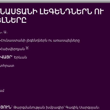
ՒՆԱՍՏԱՆԻ ԼԵԳԵՆԴՆԵՐՆ ՈՒ
ԼՆԵՐԸ
․ Ա․
 Հունաստանի լեգենդներն ու առասպելները
W
 Հախվերդյան
ՎԱՅՐ`
Երևան
ետհրատ
 սմ
ՅՈՒՆ`
Թարգմանության խմբագիր՝ Գագիկ Սարգսյան։