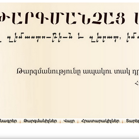
րնագրեր
Թարգմանիչներ
Վայր
Հրատարակիչներ
Տարե