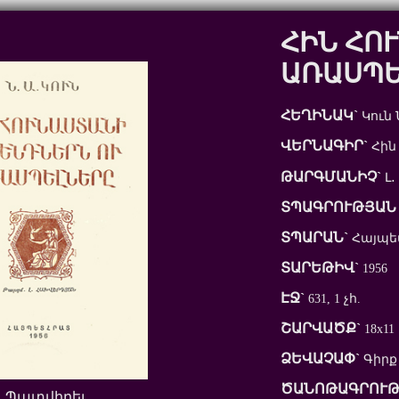
ՀԻՆ ՀՈ
ԱՌԱՍՊԵ
ՀԵՂԻՆԱԿ`
Կուն Ն
ՎԵՐՆԱԳԻՐ`
Հին
ԹԱՐԳՄԱՆԻՉ`
Լ․
ՏՊԱԳՐՈՒԹՅԱՆ 
ՏՊԱՐԱՆ`
Հայպ
ՏԱՐԵԹԻՎ`
1956
ԷՋ`
631, 1 չհ.
ՇԱՐՎԱԾՔ`
18x11
ՁԵՎԱՉԱՓ`
Գիրք
ԾԱՆՈԹԱԳՐՈՒԹ
Պատվիրել