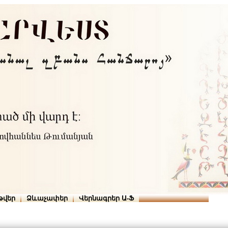
Տուն
Օգնություն
ՆԱԽԱՊԱՏՎՈՒԹՅՈՒՆՆԵՐ
թվեր
Ձևաչափեր
Վերնագրեր Ա-Ֆ