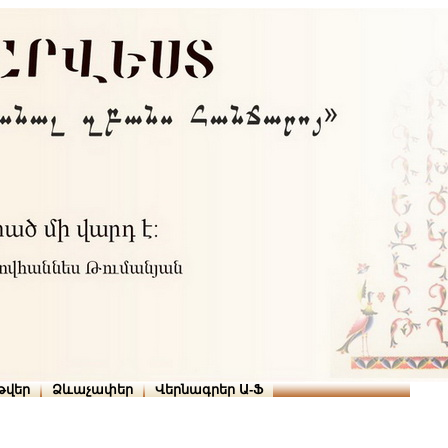
Տուն
Օգնություն
ՆԱԽԱՊԱՏՎՈՒԹՅՈՒՆՆԵՐ
թարգմանիչներ
թվեր
Ձևաչափեր
Վերնագրեր Ա-Ֆ