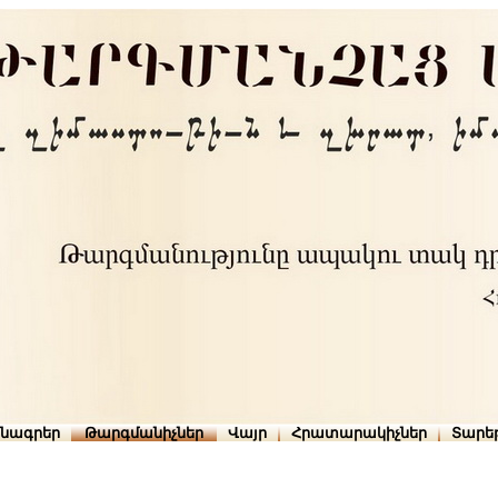
րնագրեր
Թարգմանիչներ
Վայր
Հրատարակիչներ
Տարե