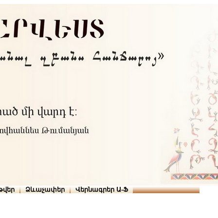
Տուն
Օգնություն
ՆԱԽԱՊԱՏՎՈՒԹՅՈՒՆՆԵՐ
թարգմանիչներ
թվեր
Ձևաչափեր
Վերնագրեր Ա-Ֆ