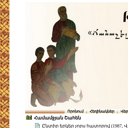
Որոնում
Հեղինակներ
Վե
Համամջյան Շահեն
Ընտիր երկեր չորս հատորով (1987, Վ