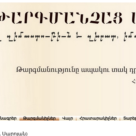
րնագրեր
Թարգմանիչներ
Վայր
Հրատարակիչներ
Տարե
․ Սարոյան)