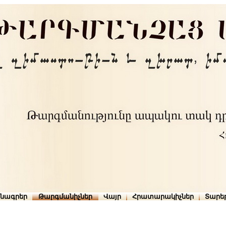
րնագրեր
Թարգմանիչներ
Վայր
Հրատարակիչներ
Տարե