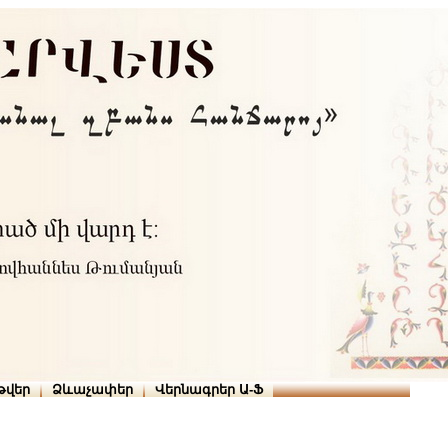
Տուն
Օգնություն
ՆԱԽԱՊԱՏՎՈՒԹՅՈՒՆՆԵՐ
թարգմանիչներ
թվեր
Ձևաչափեր
Վերնագրեր Ա-Ֆ