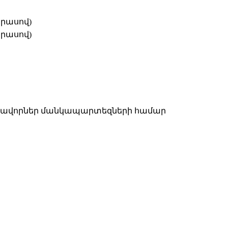
կրասով)
կրասով)
նավորներ մանկապարտեզների համար