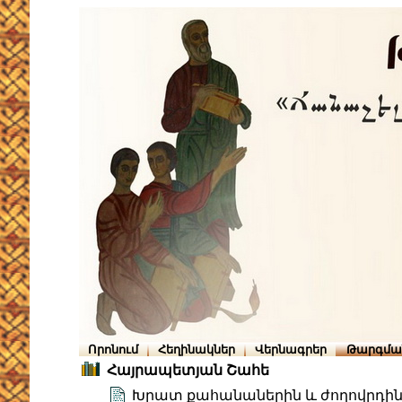
Որոնում
Հեղինակներ
Վերնագրեր
Թարգմա
Հայրապետյան Շահե
Խրատ քահանաներին և ժողովրդին