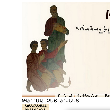
Որոնում
Հեղինակներ
Վե
ԹԱՐԳՄԱՆՉԱՑ ԱՐՎԵՍՏ
ԱՌԱՆՁՆԱՑՆԵԼ
ԳՈՒՆԱՓՈԽՈՒՄ