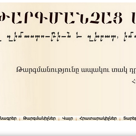
րնագրեր
Թարգմանիչներ
Վայր
Հրատարակիչներ
Տարե