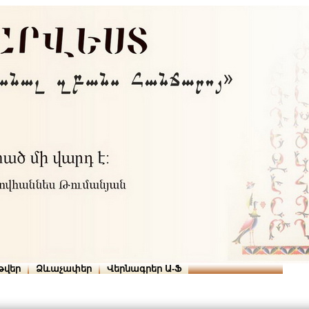
Տուն
Օգնություն
ՆԱԽԱՊԱՏՎՈՒԹՅՈՒՆՆԵՐ
թվեր
Ձևաչափեր
Վերնագրեր Ա-Ֆ