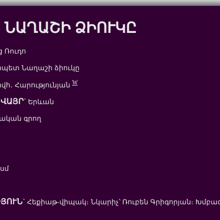
 ՆԱՂԱՇԻ ՁԻՈՒԿԸ
 Ռուդո
պետ Նաղաշի ձիուկը
W
վհ․ Հարությունյան
ՎԱՅՐ`
Երևան
ական գրող
 սմ
ՅՈՒՆ`
Հեքիաթ-վիպակ։ Նկարիչ՝ Ռուբեն Գրիգորյան։ Խմբագ