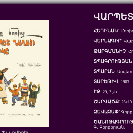
ՎԱՐՊԵՏ
ՀԵՂԻՆԱԿ`
Մորից
ՎԵՐՆԱԳԻՐ`
Վար
ԹԱՐԳՄԱՆԻՉ`
Հո
ՏՊԱԳՐՈՒԹՅԱՆ 
ՏՊԱՐԱՆ`
Սովետ
ՏԱՐԵԹԻՎ`
1983
ԷՋ`
29, 3 չհ.
ՇԱՐՎԱԾՔ`
26x19
ՁԵՎԱՉԱՓ`
Գիրք
ԾԱՆՈԹԱԳՐՈՒԹ
Գ․ Բերբերյան։
Պատվիրել