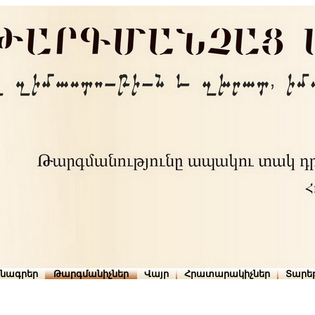
րնագրեր
Թարգմանիչներ
Վայր
Հրատարակիչներ
Տարե