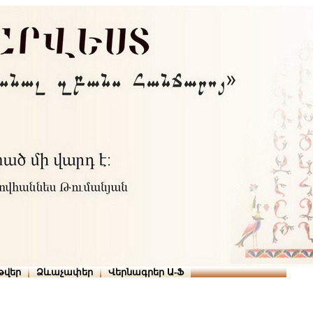
Տուն
Օգնություն
ՆԱԽԱՊԱՏՎՈՒԹՅՈՒՆՆԵՐ
թարգմանիչներ
թվեր
Ձևաչափեր
Վերնագրեր Ա-Ֆ