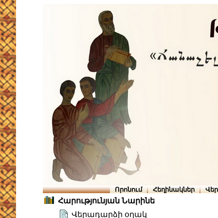
Որոնում
Հեղինակներ
Վե
Հարությունյան Նարինե
Վերադարձի օղակ