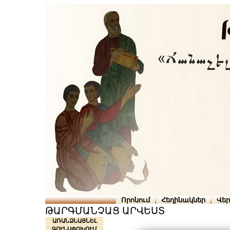
Որոնում
Հեղինակներ
Վե
ԹԱՐԳՄԱՆՉԱՑ ԱՐՎԵՍՏ
ԱՌԱՆՁՆԱՑՆԵԼ
ԳՈՒՆԱՓՈԽՈՒՄ