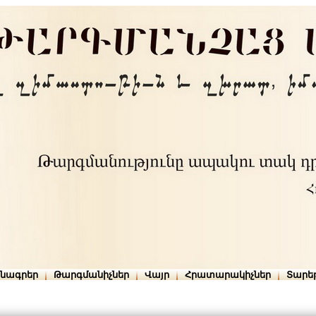
րնագրեր
Թարգմանիչներ
Վայր
Հրատարակիչներ
Տարե