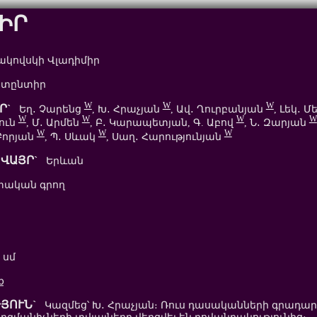
ԻՐ
կովսկի Վլադիմիր
տընտիր
W
W
W
Ր`
Եղ․ Չարենց
, Խ․ Հրաչյան
, Ավ․ Ղուրբանյան
, Լեկ․ Մ
W
W
W
W
յուն
, Մ․ Արմեն
, Բ․ Կարապետյան, Գ. Աբով
, Ն․ Զարյան
W
W
W
 Բորյան
, Պ․ Սևակ
, Սաղ․ Հարությունյան
ՎԱՅՐ`
Երևան
ական գրող
 սմ
ք
ՅՈՒՆ`
Կազմեց՝ Խ․ Հրաչյան։ Ռուս դասականների գրադա