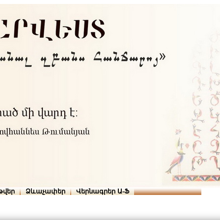
Տուն
Օգնություն
ՆԱԽԱՊԱՏՎՈՒԹՅՈՒՆՆԵՐ
թվեր
Ձևաչափեր
Վերնագրեր Ա-Ֆ