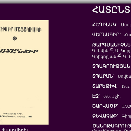
ՀԱՏԸՆՏ
ՀԵՂԻՆԱԿ`
Մայա
ՎԵՐՆԱԳԻՐ`
Հա
ԹԱՐԳՄԱՆԻՉՆԵ
W
Գ․ Էմին
, Մ․ Կոր
W
Գրիգորյան
, Գ․
ՏՊԱԳՐՈՒԹՅԱՆ 
ՏՊԱՐԱՆ`
Սովետ
ՏԱՐԵԹԻՎ`
1982
ԷՋ`
693, 1 չհ.
ՇԱՐՎԱԾՔ`
17X9
ՁԵՎԱՉԱՓ`
Գիր
ԾԱՆՈԹԱԳՐՈՒԹ
Պատվիրել