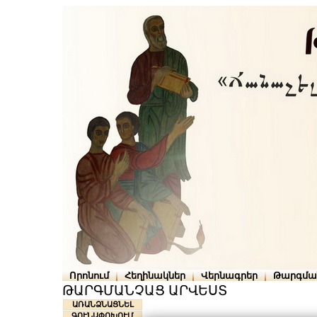
Որոնում
Հեղինակներ
Վերնագրեր
Թարգմա
ԹԱՐԳՄԱՆՉԱՑ ԱՐՎԵՍՏ
ԱՌԱՆՁՆԱՑՆԵԼ
ԳՈՒՆԱՓՈԽՈՒՄ