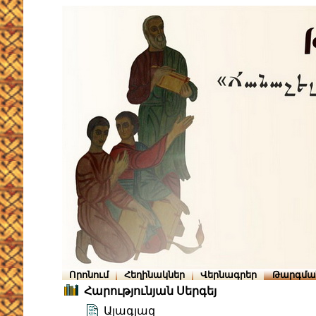
Որոնում
Հեղինակներ
Վերնագրեր
Թարգմա
Հարությունյան Սերգեյ
Ալագյազ