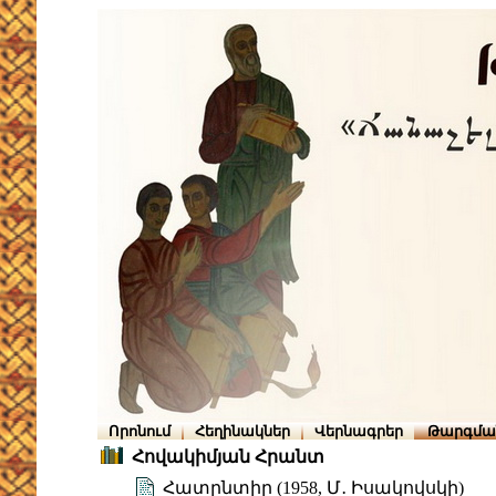
Որոնում
Հեղինակներ
Վերնագրեր
Թարգմա
Հովակիմյան Հրանտ
Հատընտիր (1958, Մ․ Իսակովսկի)